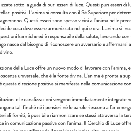
zzate sotto la guida di puri esseri di luce. Questi puri esseri di 
ellari positivi. L'anima si consulta con il Sé Superiore per determ
agneranno. Questi esseri sono spesso vicini all'anima nelle prec
decide cosa deve essere armonizzato nel qui e ora. L'anima si inc
questioni karmiche ed è responsabile della salute, lavorando con 
'ego nasce dal bisogno di riconoscere un avversario e affermarsi 
divino.
zione della Luce offre un nuovo modo di lavorare con l'anima, e 
noscenza universale, che è la fonte divina. L'anima è pronta a su
hé questa direzione positiva si manifesta nella comunicazione con
itazioni e le canalizzazioni vengono immediatamente integrate ne
angono tali finché né i pensieri né le parole riescono a far emerge
riali forniti, è possibile riarmonizzare se stessi attraverso la ter
e in comunicazione passiva con l'anima. Il Cerchio di Luce offre
con l'anima utilizzando il test kinesiologico dito-muscolo.