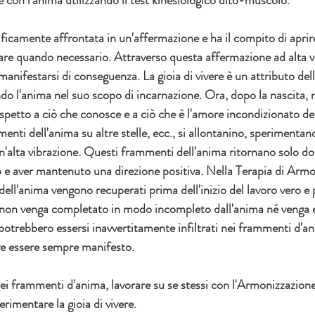
cificamente affrontata in un'affermazione e ha il compito di aprire
are quando necessario. Attraverso questa affermazione ad alta vi
manifestarsi di conseguenza. La gioia di vivere è un attributo dell
ndo l'anima nel suo scopo di incarnazione. Ora, dopo la nascita, 
spetto a ciò che conosce e a ciò che è l'amore incondizionato de
enti dell'anima su altre stelle, ecc., si allontanino, sperimentan
n'alta vibrazione. Questi frammenti dell'anima ritornano solo dop
uo e aver mantenuto una direzione positiva. Nella Terapia di Armo
dell'anima vengono recuperati prima dell'inizio del lavoro vero e
o non venga completato in modo incompleto dall'anima né venga es
trebbero essersi inavvertitamente infiltrati nei frammenti d'anim
ve essere sempre manifesto.
 frammenti d'anima, lavorare su se stessi con l'Armonizzazione
rimentare la gioia di vivere.