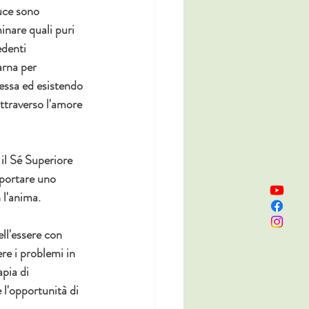
luce sono 
inare quali puri 
edenti 
arna per 
essa ed esistendo 
attraverso l'amore 
il Sé Superiore 
pportare uno 
 l'anima.
ll'essere con 
re i problemi in 
apia di 
 l'opportunità di 