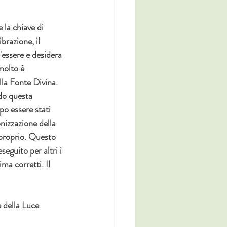
 la chiave di 
brazione, il 
'essere e desidera 
molto è 
lla Fonte Divina. 
do questa 
o essere stati 
nizzazione della 
 proprio. Questo 
eguito per altri i 
a corretti. Il 
 della Luce 