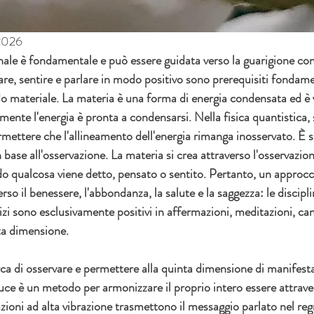
 2026
nale è fondamentale e può essere guidata verso la guarigione con
e, sentire e parlare in modo positivo sono prerequisiti fondamen
 materiale. La materia è una forma di energia condensata ed è vis
emente l'energia è pronta a condensarsi. Nella fisica quantistica, s
rmettere che l'allineamento dell'energia rimanga inosservato. È 
n base all'osservazione. La materia si crea attraverso l'osservazio
o qualcosa viene detto, pensato o sentito. Pertanto, un approcci
so il benessere, l'abbondanza, la salute e la saggezza: le discipli
zi sono esclusivamente positivi in ​​affermazioni, meditazioni, can
nta dimensione.
rca di osservare e permettere alla quinta dimensione di manifestar
ce è un metodo per armonizzare il proprio intero essere attrave
ioni ad alta vibrazione trasmettono il messaggio parlato nel regn