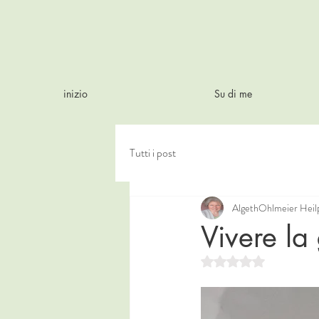
inizio
Su di me
Tutti i post
AlgethOhlmeier Heilp
Vivere la 
Valutazione NaN stell