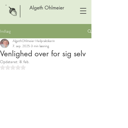
Algeth Ohlmeier
Indlæg
AlgethOhlmeier Heilpraktikerin
7. sep. 2025
3 min læsning
Venlighed over for sig selv
Opdateret:
8. feb.
Bedømt til NaN ud af 5 stjerner.