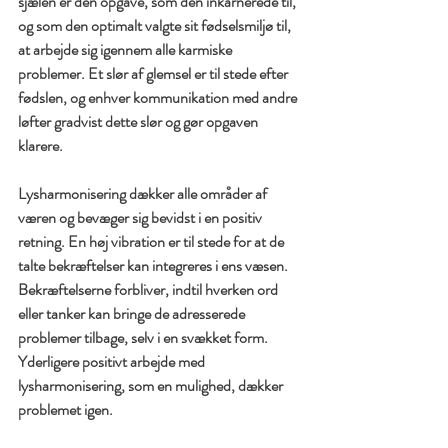
sjælen er den opgave, som den inkarnerede til, 
og som den optimalt valgte sit fødselsmiljø til, 
at arbejde sig igennem alle karmiske 
problemer. Et slør af glemsel er til stede efter 
fødslen, og enhver kommunikation med andre 
løfter gradvist dette slør og gør opgaven 
klarere.
Lysharmonisering dækker alle områder af 
væren og bevæger sig bevidst i en positiv 
retning. En høj vibration er til stede for at de 
talte bekræftelser kan integreres i ens væsen. 
Bekræftelserne forbliver, indtil hverken ord 
eller tanker kan bringe de adresserede 
problemer tilbage, selv i en svækket form. 
Yderligere positivt arbejde med 
lysharmonisering, som en mulighed, dækker 
problemet igen.