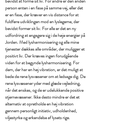
bevidst at forme sit liv. For andre er den anden 
person enten i en fase på samme vej, eller det 
er en fase, der kræver en vis distance for at 
fuldføre udviklingen mod en lyslegeme, der 
bevidst former sit liv. For alle er det en ny 
udfordring at engagere sig i de høje energier på 
Jorden. Med lysharmonisering og alle mine 
tjenester dækkes alle områder, der muliggør et 
positivt liv. Der kræves ingen forudgående 
viden for at begynde lysharmonisering. For 
dem, der har en høj vibration, er det muligt at 
bede de rene lysvæsener om at ledsage dig. De 
rene lysvæsener yder med glæde vejledning, 
når det ønskes, og de er udelukkende positive 
stjernevæsener. Ikke desto mindre er det et 
alternativ at opretholde en høj vibration 
gennem personligt initiativ, udholdenhed, 
viljestyrke og erkendelse af lysets rige.