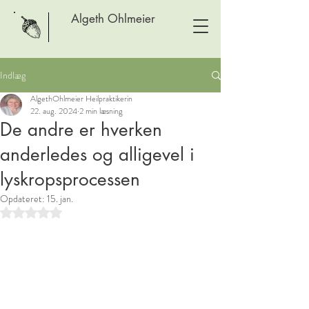
Algeth Ohlmeier
Indlæg
AlgethOhlmeier Heilpraktikerin
22. aug. 2024
2 min læsning
De andre er hverken
anderledes og alligevel i
lyskropsprocessen
Opdateret:
15. jan.
Bedømt til NaN ud af 5 stjerner.