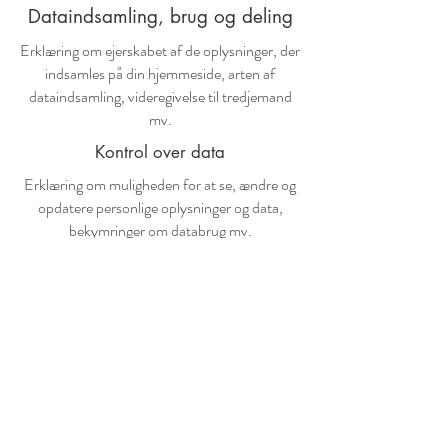
Dataindsamling, brug og deling
Erklæring om ejerskabet af de oplysninger, der
indsamles på din hjemmeside, arten af
dataindsamling, videregivelse til tredjemand
mv.
Kontrol over data
Erklæring om muligheden for at se, ændre og
opdatere personlige oplysninger og data,
bekymringer om databrug mv.
Datasikkerhed
Brugerdatabeskyttelsesforanstaltninger,
datakryptering, serverinformation, hvorpå
dataene er gemt, dataoverførsel mv.
Det finder de ud af
her
mere.
aftryk
GTC
data beskyttelse